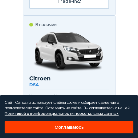
Trade-in
В наличии
Citroen
DS4
Цена от
Цена в кредит
1 271 800 ₽
15 140 ₽/мес.
Сайт Carso.ru использует файлы cookie и собирает сведения о
пользователях сайта. Оставаясь на сайте, Вы соглашаетесь с нашей
Политикой о конфеденциальности персональных данных
.
Купить в кредит
Соглашаюсь
Trade-in