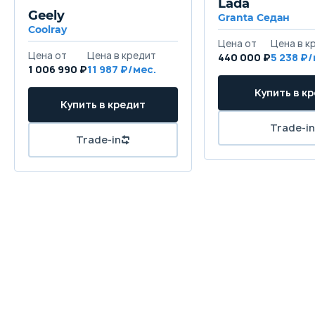
Lada
Geely
Granta Седан
Coolray
440 000 ₽
5 238
1 006 990 ₽
11 987