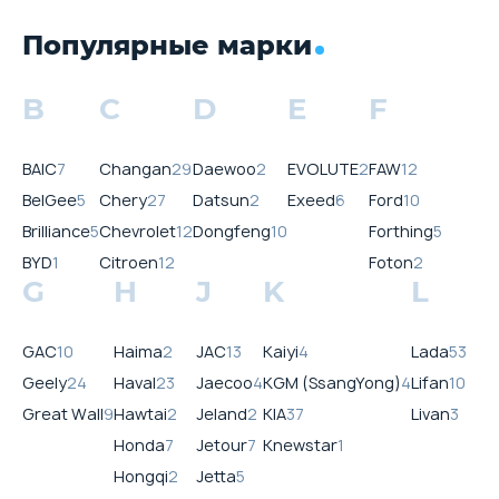
Популярные марки
B
C
D
E
F
BAIC
7
Changan
29
Daewoo
2
EVOLUTE
2
FAW
12
BelGee
5
Chery
27
Datsun
2
Exeed
6
Ford
10
Brilliance
5
Chevrolet
12
Dongfeng
10
Forthing
5
BYD
1
Citroen
12
Foton
2
G
H
J
K
L
GAC
10
Haima
2
JAC
13
Kaiyi
4
Lada
53
Geely
24
Haval
23
Jaecoo
4
KGM (SsangYong)
4
Lifan
10
Great Wall
9
Hawtai
2
Jeland
2
KIA
37
Livan
3
Honda
7
Jetour
7
Knewstar
1
Hongqi
2
Jetta
5