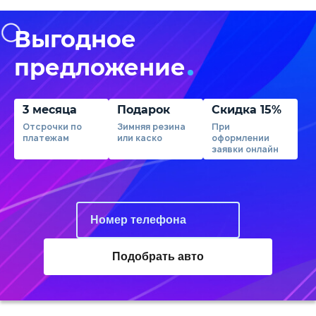
Выгодное
предложение
3 месяца
Подарок
Скидка 15%
Отсрочки по
Зимняя резина
При
платежам
или каско
оформлении
заявки онлайн
Подобрать авто