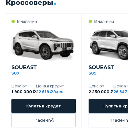
Кроссоверы
В наличии
В наличии
SOUEAST
SOUEAST
S07
S09
Цена от
Цена в кредит
Цена от
Цена в
1 900 000 ₽
22 619 ₽/мес.
2 230 000 ₽
26 547
Купить в кредит
Купить в к
Trade-in
Trade-in