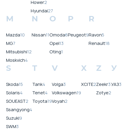
Hower
2
Hyundai
27
M
N
O
P
R
Mazda
10
Nissan
11
Omoda
6
Peugeot
9
Ravon
5
MG
7
Opel
13
Renault
18
Mitsubishi
12
Oting
1
Moskvich
4
S
T
V
X
Z
У
Skoda
15
Tank
4
Volga
3
XCITE
2
Zeekr
3
УАЗ
3
Solaris
4
Tenet
4
Volkswagen
19
Zotye
2
SOUEAST
2
Toyota
19
Voyah
2
Ssangyong
4
Suzuki
9
SWM
3