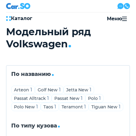
Каталог
Меню
Модельный ряд
Автокредит
Volkswagen
Трейд-ин
Акции
Выкуп авто
Сервис
Автожурнал
Контакты
По названию
1
1
1
Arteon
Golf New
Jetta New
1
1
1
Passat Alltrack
Passat New
Polo
8 800 500-03-23
1
1
1
1
Polo New
Taos
Teramont
Tiguan New
с 08:00 по 20:00, без выходных
Привольная улица, 2, к5
По типу кузова
Перезвоните мне