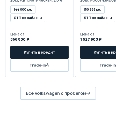
2013, Автоматическая, 2.0 л
2019, Роботизиров
144 000 км.
150 653 км.
ДТП не найдены
ДТП не найдены
Цена от
Цена от
866 800 ₽
1 527 900 ₽
Купить в кредит
Купить в к
Trade-in
Trade-in
Все Volkswagen с пробегом