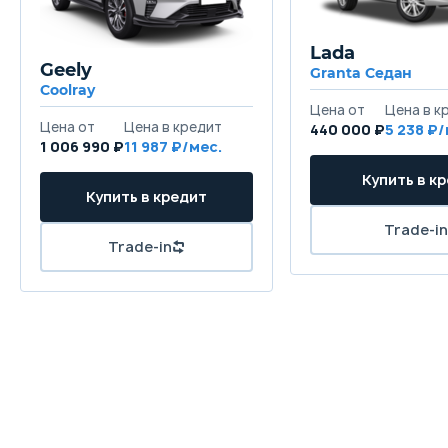
Lada
Geely
Granta Седан
Coolray
440 000 ₽
5 238
1 006 990 ₽
11 987