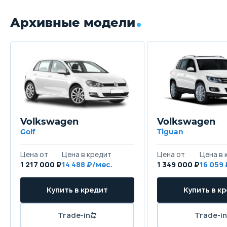
Архивные модели
Volkswagen
Volkswagen
Golf
Tiguan
Цена от
Цена в кредит
Цена от
Цена в 
1 217 000 ₽
14 488 ₽/мес.
1 349 000 ₽
16 059
Купить в кредит
Купить в к
Trade-in
Trade-in