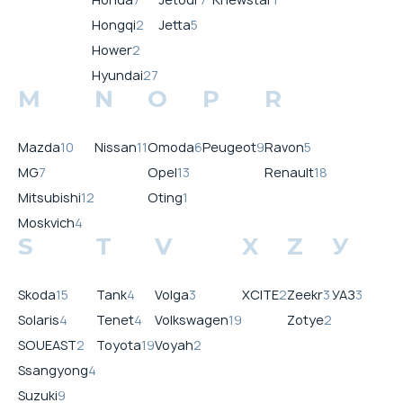
Hongqi
2
Jetta
5
Hower
2
Hyundai
27
M
N
O
P
R
Mazda
10
Nissan
11
Omoda
6
Peugeot
9
Ravon
5
MG
7
Opel
13
Renault
18
Mitsubishi
12
Oting
1
Moskvich
4
S
T
V
X
Z
У
Skoda
15
Tank
4
Volga
3
XCITE
2
Zeekr
3
УАЗ
3
Solaris
4
Tenet
4
Volkswagen
19
Zotye
2
SOUEAST
2
Toyota
19
Voyah
2
Ssangyong
4
Suzuki
9