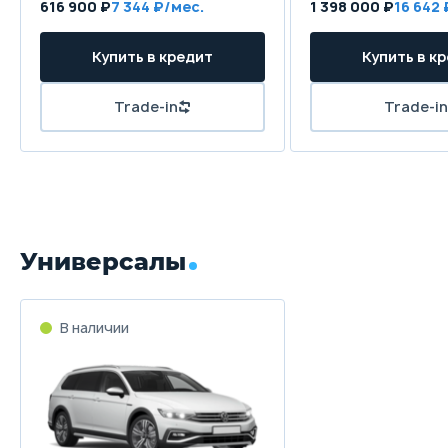
616 900 ₽
7 344 ₽/мес.
1 398 000 ₽
16 642 
Купить в кредит
Купить в к
Trade-in
Trade-in
Универсалы
В наличии