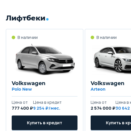
Лифтбеки
В наличии
В наличии
Volkswagen
Volkswagen
Polo New
Arteon
Цена от
Цена в кредит
Цена от
Цена в 
777 400 ₽
9 254 ₽/мес.
2 574 000 ₽
30 642
Купить в кредит
Купить в к