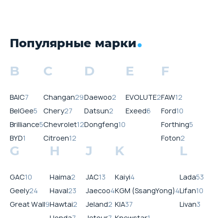
Популярные марки
B
C
D
E
F
BAIC
7
Changan
29
Daewoo
2
EVOLUTE
2
FAW
12
BelGee
5
Chery
27
Datsun
2
Exeed
6
Ford
10
Brilliance
5
Chevrolet
12
Dongfeng
10
Forthing
5
BYD
1
Citroen
12
Foton
2
G
H
J
K
L
GAC
10
Haima
2
JAC
13
Kaiyi
4
Lada
53
Geely
24
Haval
23
Jaecoo
4
KGM (SsangYong)
4
Lifan
10
Great Wall
9
Hawtai
2
Jeland
2
KIA
37
Livan
3
Honda
7
Jetour
7
Knewstar
1