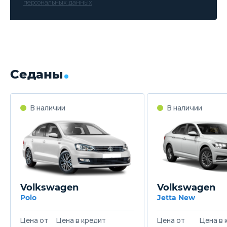
персональных данных
Седаны
В наличии
В наличии
Volkswagen
Volkswagen
Polo
Jetta New
Цена от
Цена в кредит
Цена от
Цена в 