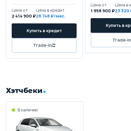
Цена от
Цена в 
Цена от
Цена в кредит
1 958 900 ₽
23 320
2 414 900 ₽
28 748 ₽/мес.
Купить в к
Купить в кредит
Trade-in
Trade-in
Хэтчбеки
В наличии