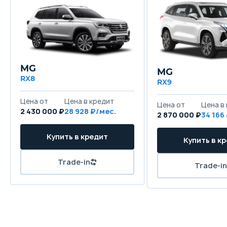
MG
MG
RX8
RX9
Цена от
Цена в кредит
Цена от
Цена в
2 430 000 ₽
28 928 ₽/мес.
2 870 000 ₽
34 166
Купить в кредит
Купить в к
Trade-in
Trade-in