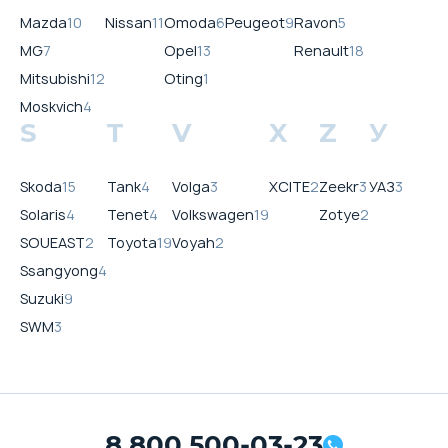
Mazda
10
Nissan
11
Omoda
6
Peugeot
9
Ravon
5
MG
7
Opel
13
Renault
18
Mitsubishi
12
Oting
1
Moskvich
4
S
T
V
X
Z
У
Skoda
15
Tank
4
Volga
3
XCITE
2
Zeekr
3
УАЗ
3
Solaris
4
Tenet
4
Volkswagen
19
Zotye
2
SOUEAST
2
Toyota
19
Voyah
2
Ssangyong
4
Suzuki
9
SWM
3
8 800 500-03-23