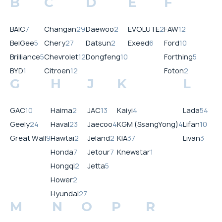
B
C
D
E
F
BAIC
7
Changan
29
Daewoo
2
EVOLUTE
2
FAW
12
BelGee
5
Chery
27
Datsun
2
Exeed
6
Ford
10
Brilliance
5
Chevrolet
12
Dongfeng
10
Forthing
5
BYD
1
Citroen
12
Foton
2
G
H
J
K
L
GAC
10
Haima
2
JAC
13
Kaiyi
4
Lada
54
Geely
24
Haval
23
Jaecoo
4
KGM (SsangYong)
4
Lifan
10
Great Wall
9
Hawtai
2
Jeland
2
KIA
37
Livan
3
Honda
7
Jetour
7
Knewstar
1
Hongqi
2
Jetta
5
Hower
2
Hyundai
27
M
N
O
P
R