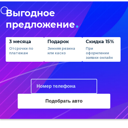
Выгодное
предложение
3 месяца
Подарок
Скидка 15%
Отсрочки по
Зимняя резина
При
платежам
или каско
оформлении
заявки онлайн
Подобрать авто