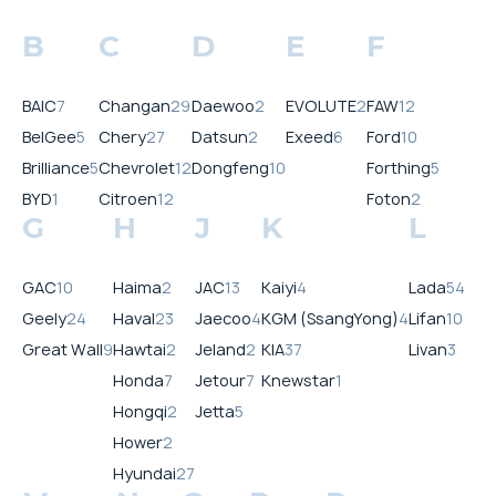
B
C
D
E
F
BAIC
7
Changan
29
Daewoo
2
EVOLUTE
2
FAW
12
BelGee
5
Chery
27
Datsun
2
Exeed
6
Ford
10
Brilliance
5
Chevrolet
12
Dongfeng
10
Forthing
5
BYD
1
Citroen
12
Foton
2
G
H
J
K
L
GAC
10
Haima
2
JAC
13
Kaiyi
4
Lada
54
Geely
24
Haval
23
Jaecoo
4
KGM (SsangYong)
4
Lifan
10
Great Wall
9
Hawtai
2
Jeland
2
KIA
37
Livan
3
Honda
7
Jetour
7
Knewstar
1
Hongqi
2
Jetta
5
Hower
2
Hyundai
27