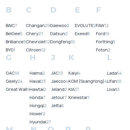
B
C
D
E
F
BAIC
7
Changan
29
Daewoo
2
EVOLUTE
2
FAW
12
BelGee
5
Chery
27
Datsun
2
Exeed
6
Ford
10
Brilliance
5
Chevrolet
12
Dongfeng
10
Forthing
5
BYD
1
Citroen
12
Foton
2
G
H
J
K
L
GAC
10
Haima
2
JAC
13
Kaiyi
4
Lada
54
Geely
24
Haval
23
Jaecoo
4
KGM (SsangYong)
4
Lifan
10
Great Wall
9
Hawtai
2
Jeland
2
KIA
37
Livan
3
Honda
7
Jetour
7
Knewstar
1
Hongqi
2
Jetta
5
Hower
2
Hyundai
27
M
N
O
P
R