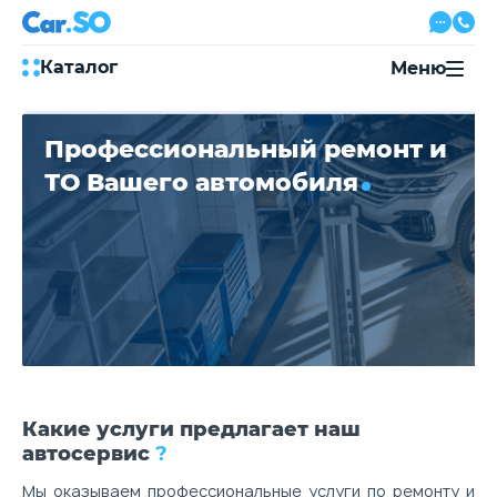
Каталог
Меню
Автокредит
Профессиональный ремонт и
Трейд-ин
Акции
ТО Вашего автомобиля
Выкуп авто
Сервис
Автожурнал
Контакты
8 800 500-03-23
с 08:00 по 20:00, без выходных
Привольная улица, 2, к5
Какие услуги предлагает наш
автосервис
?
Перезвоните мне
Мы оказываем профессиональные услуги по ремонту и