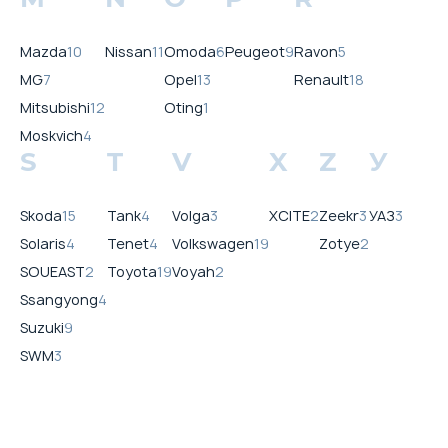
Mazda
10
Nissan
11
Omoda
6
Peugeot
9
Ravon
5
MG
7
Opel
13
Renault
18
Mitsubishi
12
Oting
1
Moskvich
4
S
T
V
X
Z
У
Skoda
15
Tank
4
Volga
3
XCITE
2
Zeekr
3
УАЗ
3
Solaris
4
Tenet
4
Volkswagen
19
Zotye
2
SOUEAST
2
Toyota
19
Voyah
2
Ssangyong
4
Suzuki
9
SWM
3