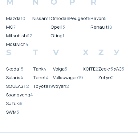
M
N
O
P
R
Mazda
10
Nissan
11
Omoda
6
Peugeot
9
Ravon
5
MG
7
Opel
13
Renault
18
Mitsubishi
12
Oting
1
Moskvich
4
S
T
V
X
Z
У
Skoda
15
Tank
4
Volga
3
XCITE
2
Zeekr
3
УАЗ
3
Solaris
4
Tenet
4
Volkswagen
19
Zotye
2
SOUEAST
2
Toyota
19
Voyah
2
Ssangyong
4
Suzuki
9
SWM
3