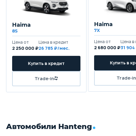
Haima
Haima
7X
8S
Цена от
Цена в
Цена от
Цена в кредит
2 680 000 ₽
31 904
2 250 000 ₽
26 785 ₽/мес.
Купить в к
Купить в кредит
Trade-in
Trade-in
Автомобили Hanteng