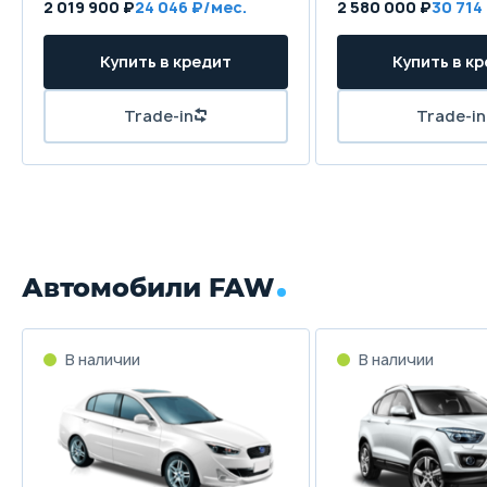
2 019 900 ₽
24 046 ₽/мес.
2 580 000 ₽
30 714
Купить в кредит
Купить в к
Trade-in
Trade-in
Автомобили FAW
В наличии
В наличии