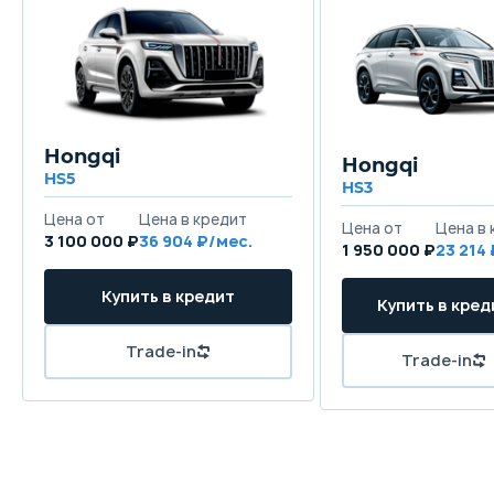
Hongqi
Hongqi
HS5
HS3
Цена от
Цена в кредит
Цена от
Цена в 
3 100 000 ₽
36 904 ₽/мес.
1 950 000 ₽
23 214
Купить в кредит
Купить в кред
Trade-in
Trade-in