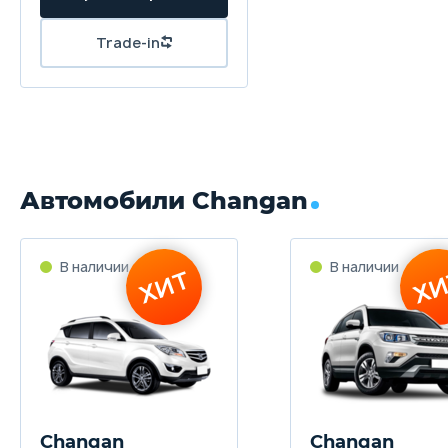
Trade-in
Автомобили Changan
В наличии
В наличии
ХИТ
ХИ
Changan
Changan