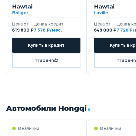
Hawtai
Hawtai
Boliger
Laville
Цена от
Цена в кредит
Цена от
Цена в к
619 800 ₽
7 378 ₽/мес.
649 000 ₽
7 726 ₽/
Купить в кредит
Купить в к
Trade-in
Trade-in
Автомобили Hongqi
В наличии
В наличии