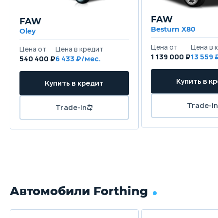
FAW
FAW
Besturn X80
Oley
Цена от
Цена в 
Цена от
Цена в кредит
1 139 000 ₽
13 559 
540 400 ₽
6 433 ₽/мес.
Купить в к
Купить в кредит
Trade-in
Trade-in
Автомобили Forthing