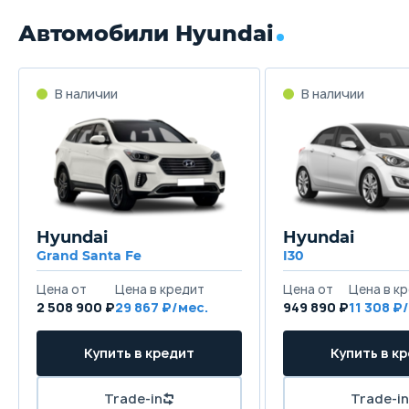
Автомобили Hyundai
В наличии
В наличии
Hyundai
Hyundai
Grand Santa Fe
I30
Цена от
Цена в кредит
Цена от
Цена в к
2 508 900 ₽
29 867 ₽/мес.
949 890 ₽
11 308 ₽
Купить в кредит
Купить в к
Trade-in
Trade-in