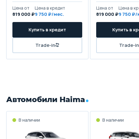
Цена от
Цена в кредит
Цена от
Цена в к
819 000 ₽
9 750 ₽/мес.
819 000 ₽
9 750 ₽/
Купить в кредит
Купить в к
Trade-in
Trade-in
Автомобили Haima
В наличии
В наличии