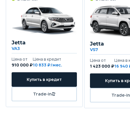
Jetta
Jetta
VA3
VS7
Цена от
Цена в кредит
Цена от
Цена в 
910 000 ₽
10 833 ₽/мес.
1 423 000 ₽
16 940
Купить в кредит
Купить в к
Trade-in
Trade-in