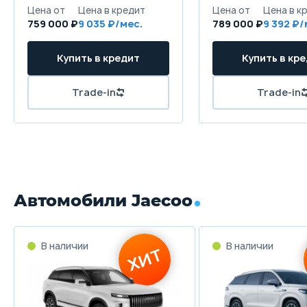
Цена от
Цена в кредит
Цена от
Цена в к
759 000 ₽
9 035 ₽/мес.
789 000 ₽
9 392 ₽/
Купить в кредит
Купить в кр
Trade-in
Trade-in
Автомобили Jaecoo
В наличии
В наличии
ХИТ