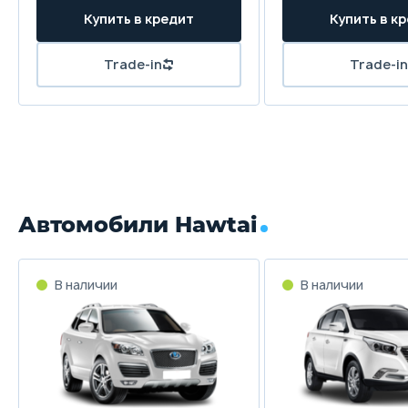
Купить в кредит
Купить в к
Trade-in
Trade-in
Автомобили Hawtai
В наличии
В наличии