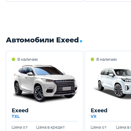
Автомобили Exeed
В наличии
В наличии
Exeed
Exeed
TXL
VX
Цена от
Цена в кредит
Цена от
Цена в