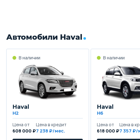
Автомобили Haval
В наличии
В наличии
Haval
Haval
H2
H6
Цена от
Цена в кредит
Цена от
Цена в к
608 000 ₽
7 238 ₽/мес.
618 000 ₽
7 357 ₽/