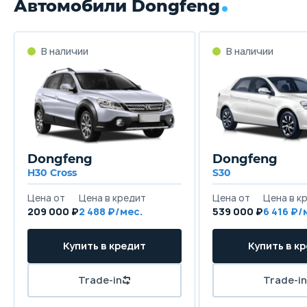
Автомобили Dongfeng
В наличии
В наличии
Dongfeng
Dongfeng
H30 Cross
S30
Цена от
Цена в кредит
Цена от
Цена в к
209 000 ₽
2 488 ₽/мес.
539 000 ₽
6 416 ₽/
Купить в кредит
Купить в к
Trade-in
Trade-in