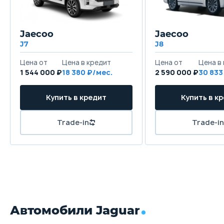
Jaecoo
Jaecoo
J7
J8
Цена от
Цена в кредит
Цена от
Цена в
1 544 000 ₽
18 380 ₽/мес.
2 590 000 ₽
30 833
Купить в кредит
Купить в к
Trade-in
Trade-in
Автомобили Jaguar