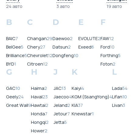
24 авто
3 авто
19 авто
B
C
D
E
F
BAIC
7
Changan
29
Daewoo
2
EVOLUTE
2
FAW
12
BelGee
5
Chery
27
Datsun
2
Exeed
6
Ford
10
Brilliance
5
Chevrolet
12
Dongfeng
10
Forthing
5
BYD
1
Citroen
12
Foton
2
G
H
J
K
L
GAC
10
Haima
2
JAC
13
Kaiyi
4
Lada
54
Geely
24
Haval
23
Jaecoo
4
KGM (SsangYong)
4
Lifan
10
Great Wall
9
Hawtai
2
Jeland
2
KIA
37
Livan
3
Honda
7
Jetour
7
Knewstar
1
Hongqi
2
Jetta
5
Hower
2