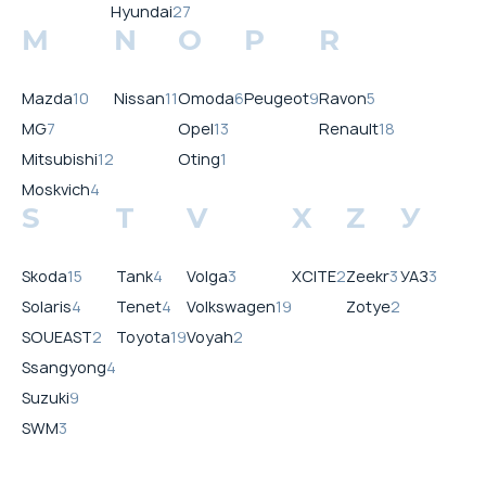
Hyundai
27
M
N
O
P
R
Mazda
10
Nissan
11
Omoda
6
Peugeot
9
Ravon
5
MG
7
Opel
13
Renault
18
Mitsubishi
12
Oting
1
Moskvich
4
S
T
V
X
Z
У
Skoda
15
Tank
4
Volga
3
XCITE
2
Zeekr
3
УАЗ
3
Solaris
4
Tenet
4
Volkswagen
19
Zotye
2
SOUEAST
2
Toyota
19
Voyah
2
Ssangyong
4
Suzuki
9
SWM
3