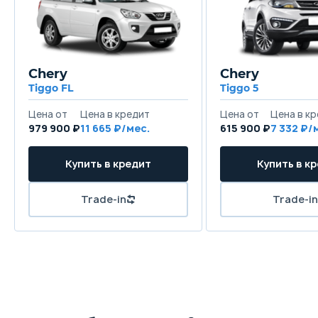
Chery
Chery
Tiggo FL
Tiggo 5
Цена от
Цена в кредит
Цена от
Цена в к
979 900 ₽
11 665 ₽/мес.
615 900 ₽
7 332 ₽/
Купить в кредит
Купить в к
Trade-in
Trade-in