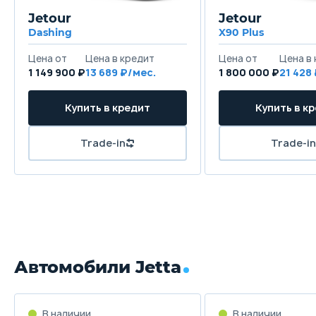
Jetour
Jetour
Dashing
X90 Plus
Цена от
Цена в кредит
Цена от
Цена в
1 149 900 ₽
13 689 ₽/мес.
1 800 000 ₽
21 428
Купить в кредит
Купить в к
Trade-in
Trade-in
Автомобили Jetta
В наличии
В наличии