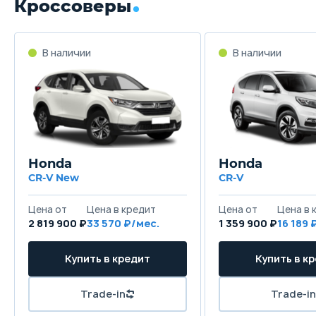
Кроссоверы
В наличии
В наличии
Honda
Honda
CR-V New
CR-V
Цена от
Цена в кредит
Цена от
Цена в 
2 819 900 ₽
33 570 ₽/мес.
1 359 900 ₽
16 189 
Купить в кредит
Купить в к
Trade-in
Trade-in