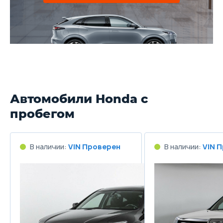
Автомобили Honda с
пробегом
В наличии:
VIN Проверен
В наличии:
VIN 