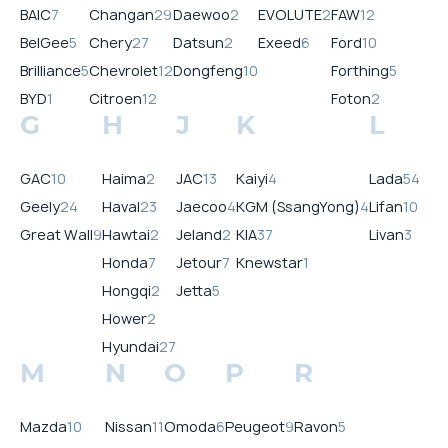
BAIC
7
Changan
29
Daewoo
2
EVOLUTE
2
FAW
12
BelGee
5
Chery
27
Datsun
2
Exeed
6
Ford
10
Brilliance
5
Chevrolet
12
Dongfeng
10
Forthing
5
BYD
1
Citroen
12
Foton
2
G
H
J
K
L
GAC
10
Haima
2
JAC
13
Kaiyi
4
Lada
54
Geely
24
Haval
23
Jaecoo
4
KGM (SsangYong)
4
Lifan
10
Great Wall
9
Hawtai
2
Jeland
2
KIA
37
Livan
3
Honda
7
Jetour
7
Knewstar
1
Hongqi
2
Jetta
5
Hower
2
Hyundai
27
M
N
O
P
R
Mazda
10
Nissan
11
Omoda
6
Peugeot
9
Ravon
5