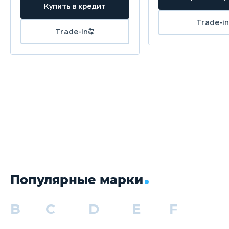
Популярные марки
B
C
D
E
F