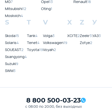
MG
7
Opel
13
Renault
18
Mitsubishi
12
Oting
1
Moskvich
4
S
T
V
X
Z
У
Skoda
15
Tank
4
Volga
3
XCITE
2
Zeekr
3
УАЗ
3
Solaris
4
Tenet
4
Volkswagen
19
Zotye
2
SOUEAST
2
Toyota
19
Voyah
2
Ssangyong
4
Suzuki
9
SWM
3
8 800 500-03-23
с 08:00 по 20:00, без выходных