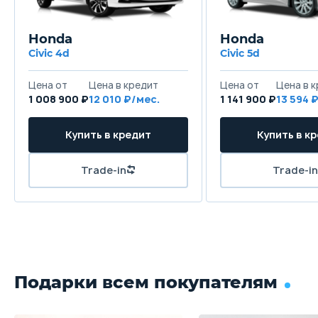
Honda
Honda
Civic 4d
Civic 5d
Цена от
Цена в кредит
Цена от
Цена в 
1 008 900 ₽
12 010 ₽/мес.
1 141 900 ₽
13 594 
Купить в кредит
Купить в к
Trade-in
Trade-in
Подарки всем покупателям