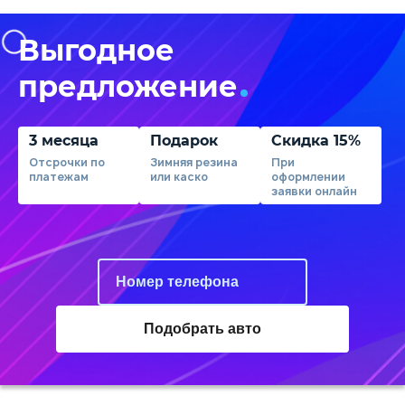
Выгодное
предложение
3 месяца
Подарок
Скидка 15%
Отсрочки по
Зимняя резина
При
платежам
или каско
оформлении
заявки онлайн
Подобрать авто