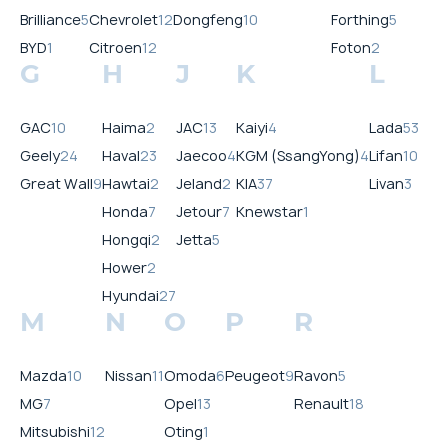
Brilliance
5
Chevrolet
12
Dongfeng
10
Forthing
5
BYD
1
Citroen
12
Foton
2
G
H
J
K
L
GAC
10
Haima
2
JAC
13
Kaiyi
4
Lada
53
Geely
24
Haval
23
Jaecoo
4
KGM (SsangYong)
4
Lifan
10
Great Wall
9
Hawtai
2
Jeland
2
KIA
37
Livan
3
Honda
7
Jetour
7
Knewstar
1
Hongqi
2
Jetta
5
Hower
2
Hyundai
27
M
N
O
P
R
Mazda
10
Nissan
11
Omoda
6
Peugeot
9
Ravon
5
MG
7
Opel
13
Renault
18
Mitsubishi
12
Oting
1