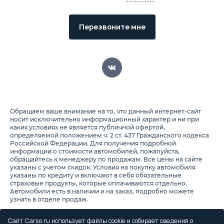
Перезвоните мне
Обращаем ваше внимание на то, что данный интернет-сайт
носит исключительно информационный характер и ни при
каких условиях не является публичной офертой,
определяемой положением ч. 2 ст. 437 Гражданского кодекса
Российской Федерации. Для получения подробной
информации о стоимости автомобилей, пожалуйста,
обращайтесь к менеджеру по продажам. Все цены на сайте
указаны с учетом скидок. Условия на покупку автомобиля
указаны по кредиту и включают в себя обязательные
страховые продукты, которые оплачиваются отдельно.
Автомобили есть в наличии и на заказ, подробно можете
узнать в отделе продаж.
Предоставляя свои персональные данные и используя
настоящий веб-сайт, Вы соглашаетесь с обработкой Ваших
Сайт Carso.ru использует файлы cookie и собирает сведения о