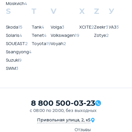
Moskvich
4
S
T
V
X
Z
У
Skoda
15
Tank
4
Volga
3
XCITE
2
Zeekr
3
УАЗ
3
Solaris
4
Tenet
4
Volkswagen
19
Zotye
2
SOUEAST
2
Toyota
19
Voyah
2
Ssangyong
4
Suzuki
9
SWM
3
8 800 500-03-23
с 08:00 по 20:00, без выходных
Привольная улица, 2, к5
Отзывы