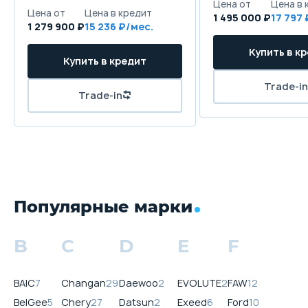
1 495 000 ₽
17 797
1 279 900 ₽
15 236
Популярные марки
B
C
D
E
F
BAIC
7
Changan
29
Daewoo
2
EVOLUTE
2
FAW
12
BelGee
5
Chery
27
Datsun
2
Exeed
6
Ford
10