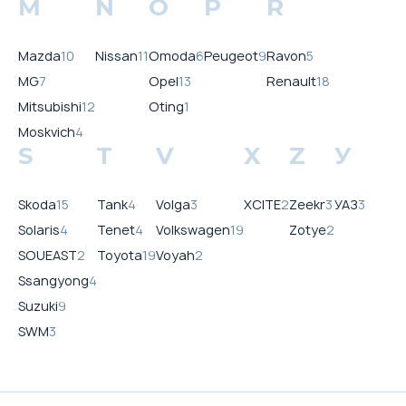
M
N
O
P
R
Mazda
10
Nissan
11
Omoda
6
Peugeot
9
Ravon
5
MG
7
Opel
13
Renault
18
Mitsubishi
12
Oting
1
Moskvich
4
S
T
V
X
Z
У
Skoda
15
Tank
4
Volga
3
XCITE
2
Zeekr
3
УАЗ
3
Solaris
4
Tenet
4
Volkswagen
19
Zotye
2
SOUEAST
2
Toyota
19
Voyah
2
Ssangyong
4
Suzuki
9
SWM
3