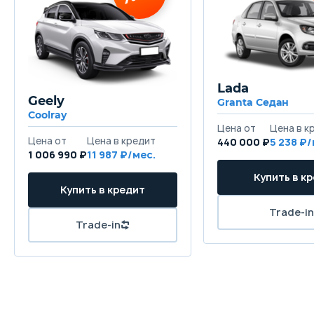
Lada
Geely
Granta Седан
Coolray
440 000 ₽
5 238
1 006 990 ₽
11 987