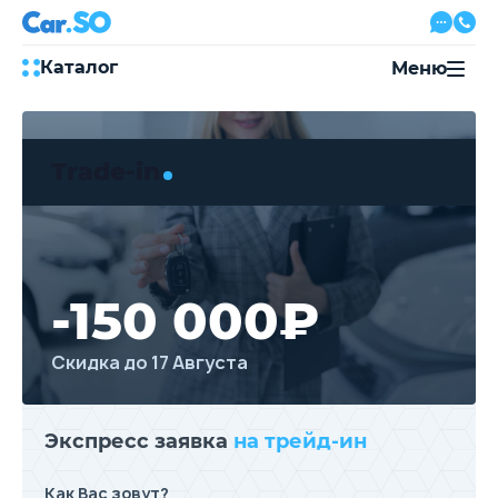
Каталог
Меню
Автокредит
Трейд-ин
Trade-in
Акции
Выкуп авто
Сервис
Автожурнал
Контакты
-150 000₽
Скидка до 17 Августа
8 800 500-03-23
с 08:00 по 20:00, без выходных
Привольная улица, 2, к5
Экспресс заявка
на трейд-ин
Перезвоните мне
Как Вас зовут?