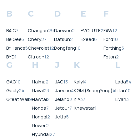
B
C
D
E
F
BAIC
7
Changan
29
Daewoo
2
EVOLUTE
2
FAW
12
BelGee
5
Chery
27
Datsun
2
Exeed
6
Ford
10
Brilliance
5
Chevrolet
12
Dongfeng
10
Forthing
5
BYD
1
Citroen
12
Foton
2
G
H
J
K
L
GAC
10
Haima
2
JAC
13
Kaiyi
4
Lada
54
Geely
24
Haval
23
Jaecoo
4
KGM (SsangYong)
4
Lifan
10
Great Wall
9
Hawtai
2
Jeland
2
KIA
37
Livan
3
Honda
7
Jetour
7
Knewstar
1
Hongqi
2
Jetta
5
Hower
2
Hyundai
27