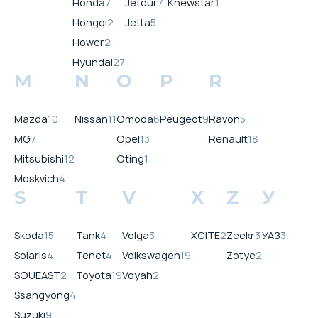
Honda
7
Jetour
7
Knewstar
1
Hongqi
2
Jetta
5
Hower
2
Hyundai
27
M
N
O
P
R
Mazda
10
Nissan
11
Omoda
6
Peugeot
9
Ravon
5
MG
7
Opel
13
Renault
18
Mitsubishi
12
Oting
1
Moskvich
4
S
T
V
X
Z
У
Skoda
15
Tank
4
Volga
3
XCITE
2
Zeekr
3
УАЗ
3
Solaris
4
Tenet
4
Volkswagen
19
Zotye
2
SOUEAST
2
Toyota
19
Voyah
2
Ssangyong
4
Suzuki
9