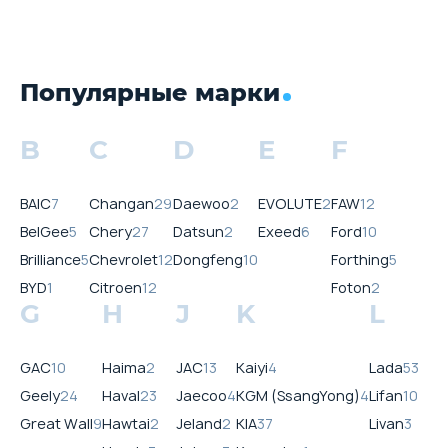
Популярные марки
B
C
D
E
F
BAIC
7
Changan
29
Daewoo
2
EVOLUTE
2
FAW
12
BelGee
5
Chery
27
Datsun
2
Exeed
6
Ford
10
Brilliance
5
Chevrolet
12
Dongfeng
10
Forthing
5
BYD
1
Citroen
12
Foton
2
G
H
J
K
L
GAC
10
Haima
2
JAC
13
Kaiyi
4
Lada
53
Geely
24
Haval
23
Jaecoo
4
KGM (SsangYong)
4
Lifan
10
Great Wall
9
Hawtai
2
Jeland
2
KIA
37
Livan
3