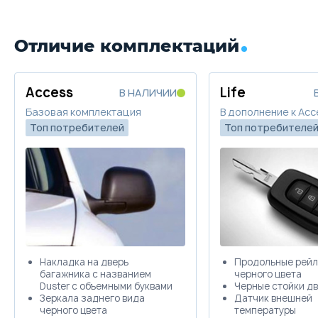
Скидка в Трейд-ин
150 000 ₽
Trade-in
Забронировать
Отличие комплектаций
Цена от
Цена в кредит
1 182 000
14 071
Trade-in
Купить в кредит
Access
Life
В НАЛИЧИИ
Базовая комплектация
В дополнение к Acc
Топ потребителей
Топ потребителе
Забронировать
Trade-in
Накладка на дверь
Продольные рейл
багажника с названием
черного цвета
Duster с объемными буквами
Черные стойки д
Зеркала заднего вида
Датчик внешней
черного цвета
температуры