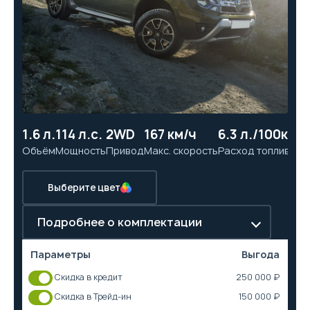
1.6 л.
114 л.с.
2WD
167 км/ч
6.3 л./100км
10
Объём
Мощность
Привод
Макс. скорость
Расход топлива
Ра
Выберите цвет
Подробнее о комплектации
Параметры
Выгода
Скидка в кредит
250 000 ₽
Скидка в Трейд-ин
150 000 ₽