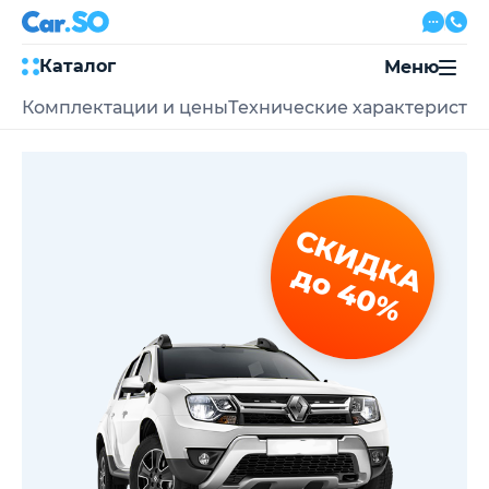
Каталог
Меню
Комплектации и цены
Технические характеристи
Автокредит
Трейд-ин
Акции
Выкуп авто
Сервис
СКИДКА
Автожурнал
Контакты
до 40%
8 800 500-03-23
с 08:00 по 20:00, без выходных
Привольная улица, 2, к5
Перезвоните мне