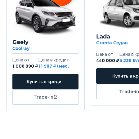
Lada
Geely
Granta Седан
Coolray
440 000 ₽
5 238
1 006 990 ₽
11 987