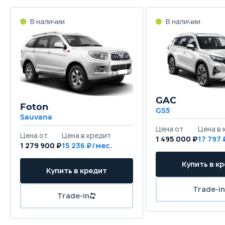
GAC
Foton
GS5
Sauvana
1 495 000 ₽
17 797
1 279 900 ₽
15 236