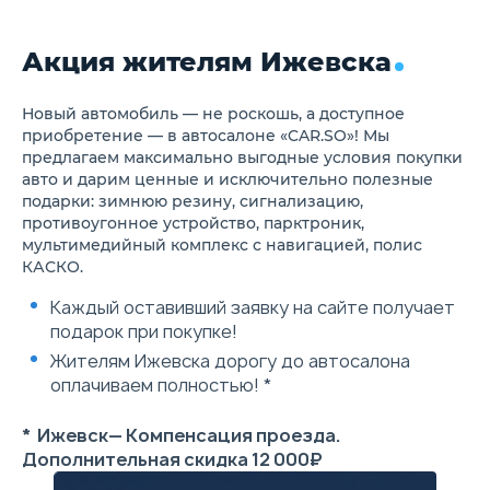
складывающаяся в
Подогрев передн
соотношении 1/3 - 2/3
- 6 990 ₽
Акция жителям Ижевска
Полка багажника
ESP (система ст
Дневные ходовые огни
курсовой устойчи
Передние фары с двойной
HSА (система по
оптикой
трогании на подъ
Новый автомобиль — не роскошь, а доступное
Задние фонари,
TPMS (датчик да
приобретение — в автосалоне «CAR.SO»! Мы
стилизованные под
шинах) + ASR
предлагаем максимально выгодные условия покупки
светодиодные
(противобуксово
авто и дарим ценные и исключительно полезные
Подсветка багажного
система) + TCS (
подарки: зимнюю резину, сигнализацию,
отделения
контроля тяги) - 
противоугонное устройство, парктроник,
Электрогидроусилитель /
Кондиционер - 29
гидроусилитель рулевого
Новая аудиосист
мультимедийный комплекс с навигацией, полис
управления
Connect (AUX + 2
КАСКО.
ABS антиблокировочная
+ Bluetouth + под
система + EBD система
джойстик + функ
Каждый оставивший заявку на сайте получает
электронного
приложение R&Go
подарок при покупке!
распределения тормозных
держатель для с
усилий + AFU система
13 990 ₽
Жителям Ижевска дорогу до автосалона
помощи при экстренном
Пакет «Комфортн
оплачиваем полностью! *
торможении
вождение»:
Подушка безопасности
Противотуманные
водителя
круиз-контроль +
* Ижевск— Компенсация проезда.
2 задних подголовника
подголовник - 9 9
Дополнительная скидка 12 000₽
Cистема креплений ISOFIX на
Легкосплавные к
задних боковых сиденьях
диски 16 дюймов 