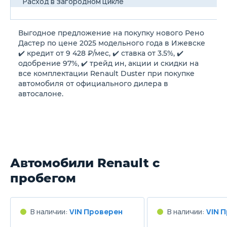
Расход в загородном цикле
6.3/100км
6.
Выгодное предложение на покупку нового Рено
Расход в смешанном цикле
Дастер по цене 2025 модельного года в Ижевске
7.4/100км
7.
✔️ кредит от 9 428 ₽/мес, ✔️ ставка от 3.5%, ✔️
одобрение 97%, ✔️ трейд ин, акции и скидки на
все комплектации Renault Duster при покупке
Объем топливного бака
автомобиля от официального дилера в
50 л
50
автосалоне.
Длина
4315 мм
43
Ширина
Автомобили Renault с
1822 мм
18
пробегом
Высота
1625 мм
16
В наличии:
VIN Проверен
В наличии:
VIN 
Колёсная база