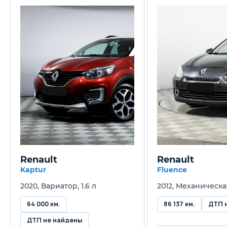
2673 мм
2
Клиренс
205 мм
2
Масса
1190 кг
13
Объём багажника
475 л
40
Трансмиссия
Renault
Renault
Механическая 5MT
М
Kaptur
Fluence
2020, Вариатор, 1.6 л
2012, Механическая
Привод
Передний
П
64 000 км.
86 137 км.
ДТП 
ДТП не найдены
Передняя подвеска