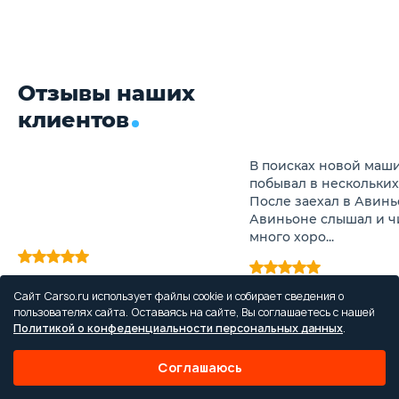
Отзывы наших
клиентов
В поисках новой маши
побывал в нескольких
После заехал в Авинь
Авиньоне слышал и ч
много хоро...
Гусаров Владимир Петрович
Виктор П.
Сайт Carso.ru использует файлы cookie и собирает сведения о
Покупка Renault Duster
Покупка Renault Duster
пользователях сайта. Оставаясь на сайте, Вы соглашаетесь с нашей
Политикой о конфеденциальности персональных данных
.
Соглашаюсь