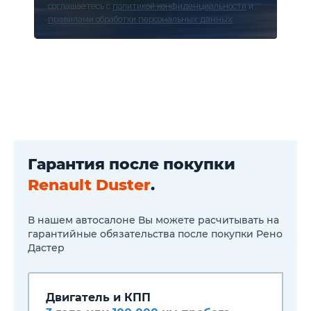
990 ₽
соглашаетесь с
политикой конфиденциальности
и
Пакет «Protection»:
правилами обработки персональных данных
Металлическая защита
редуктора и бензобака +
металлическая защитная
сетка радиатора + накладки
на пороги передних дверей +
пластиковая защита задних
колесных арок - 11 990 ₽
Гарантия после покупки
Renault Duster
.
В нашем автосалоне Вы можете расчитывать на
гарантийные обязательства после покупки Рено
Дастер
Двигатель и КПП